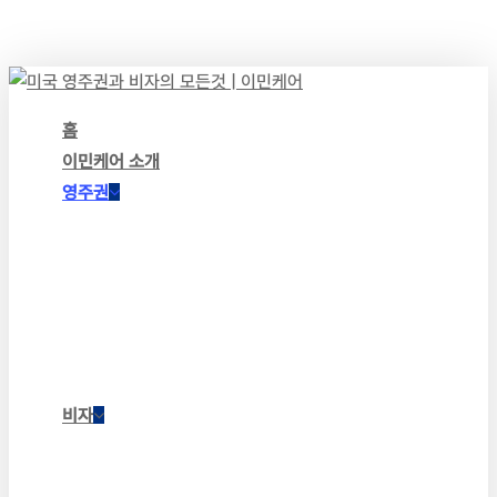
Skip
to
main
content
Menu
홈
이민케어 소개
영주권
NIW & EB-1A 영주권
EB-1C 영주권
취업 영주권 (EB-2 & EB-3)
가족초청 영주권
영주권 유지
비자