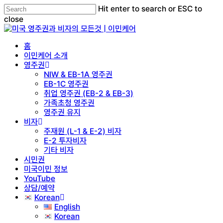
Skip
Hit enter to search or ESC to
to
close
main
Close
content
Search
Menu
홈
이민케어 소개
영주권
NIW & EB-1A 영주권
EB-1C 영주권
취업 영주권 (EB-2 & EB-3)
가족초청 영주권
영주권 유지
비자
주재원 (L-1 & E-2) 비자
E-2 투자비자
기타 비자
시민권
미국이민 정보
YouTube
상담/예약
Korean
English
Korean