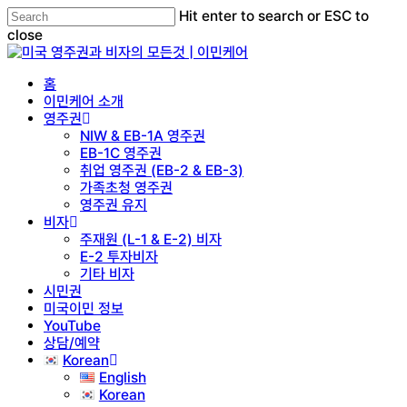
Skip
Hit enter to search or ESC to
to
close
main
Close
content
Search
Menu
홈
이민케어 소개
영주권
NIW & EB-1A 영주권
EB-1C 영주권
취업 영주권 (EB-2 & EB-3)
가족초청 영주권
영주권 유지
비자
주재원 (L-1 & E-2) 비자
E-2 투자비자
기타 비자
시민권
미국이민 정보
YouTube
상담/예약
Korean
English
Korean