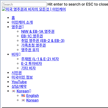
Skip
Hit enter to search or ESC to clos
to
Close
main
Search
Menu
content
홈
이민케어 소개
영주권
NIW & EB-1A 영주권
EB-1C 영주권
취업 영주권 (EB-2 & EB-3)
가족초청 영주권
영주권 유지
비자
주재원 (L-1 & E-2) 비자
E-2 투자비자
기타 비자
시민권
미국이민 정보
YouTube
상담/예약
Korean
English
Korean